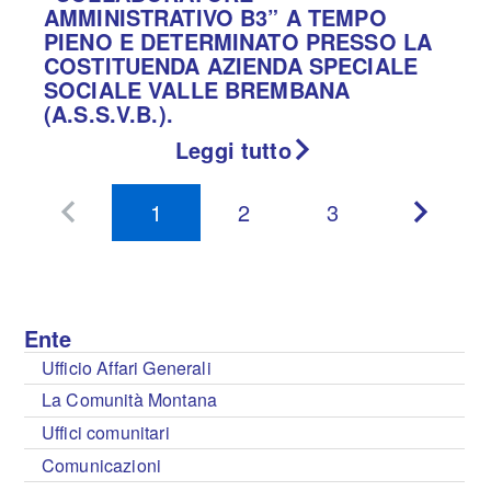
AMMINISTRATIVO B3” A TEMPO
PIENO E DETERMINATO PRESSO LA
COSTITUENDA AZIENDA SPECIALE
SOCIALE VALLE BREMBANA
(A.S.S.V.B.).
Leggi tutto
1
2
3
Pagina
Pagina
precedente
succes
Ente
Ufficio Affari Generali
La Comunità Montana
Uffici comunitari
Comunicazioni