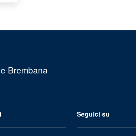
le Brembana
i
Seguici su