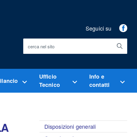
Seguici su
Fac
cerca nel sito
Ufficio
Info e
ilancio
Tecnico
contatti
LA
Disposizioni generali