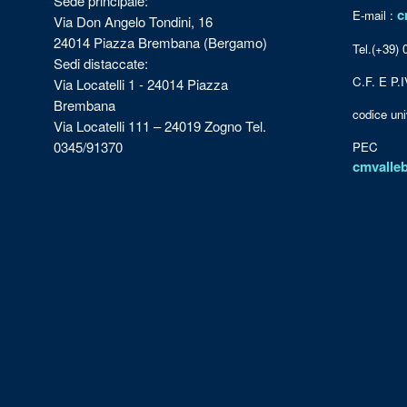
Sede principale:
c
E-mail :
Via Don Angelo Tondini, 16
24014 Piazza Brembana (Bergamo)
Tel.(+39)
Sedi distaccate:
C.F. E P.
Via Locatelli 1 - 24014 Piazza
Brembana
codice u
Via Locatelli 111 – 24019 Zogno Tel.
0345/91370
PEC
cmvalle