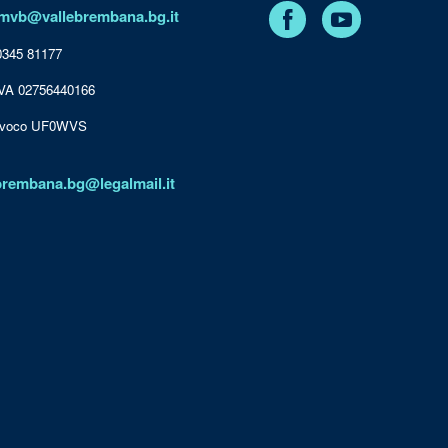
Facebook
YouTube
mvb@vallebrembana.bg.it
 0345 81177
IVA 02756440166
nivoco UF0WVS
brembana.bg@legalmail.it