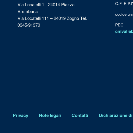
C.F. E P.
Via Locatelli 1 - 24014 Piazza
Brembana
codice u
Via Locatelli 111 – 24019 Zogno Tel.
0345/91370
PEC
cmvalle
Privacy
Note legali
Contatti
Dichiarazione di