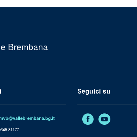
le Brembana
i
Seguici su
Facebook
YouTube
mvb@vallebrembana.bg.it
 0345 81177