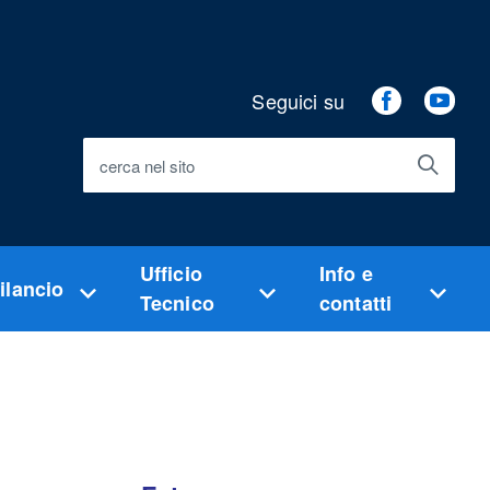
Seguici su
Facebook
You
cerca nel sito
Ufficio
Info e
ilancio
Tecnico
contatti