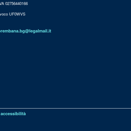
IVA 02756440166
nivoco UF0WVS
brembana.bg@legalmail.it
 accessibilità