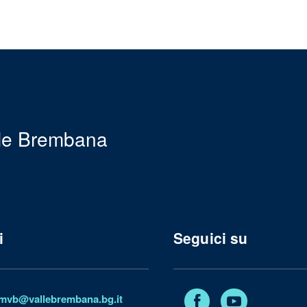
le Brembana
i
Seguici su
Facebook
YouTube
mvb@vallebrembana.bg.it