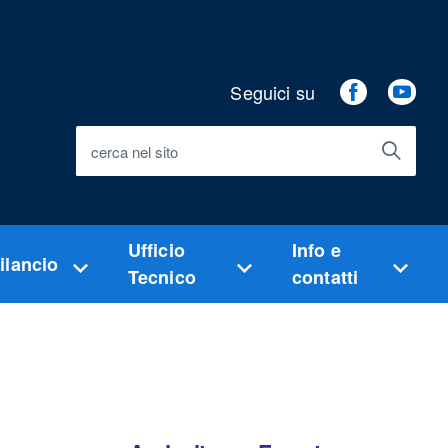
Seguici su
Facebook
You
cerca nel sito
Ufficio
Info e
ilancio
Tecnico
contatti