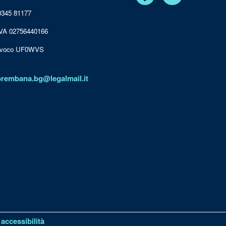
 0345 81177
IVA 02756440166
nivoco UF0WVS
brembana.bg@legalmail.it
 accessibilità