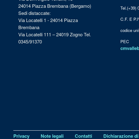
24014 Piazza Brembana (Bergamo)
Tel.(+39)
Sedi distaccate:
C.F. E P.
Via Locatelli 1 - 24014 Piazza
Brembana
codice u
Via Locatelli 111 – 24019 Zogno Tel.
0345/91370
PEC
cmvalle
Privacy
Note legali
Contatti
Dichiarazione di