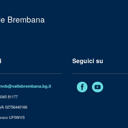
le Brembana
i
Seguici su
Facebook
YouTube
mvb@vallebrembana.bg.it
 0345 81177
IVA 02756440166
nivoco UF0WVS