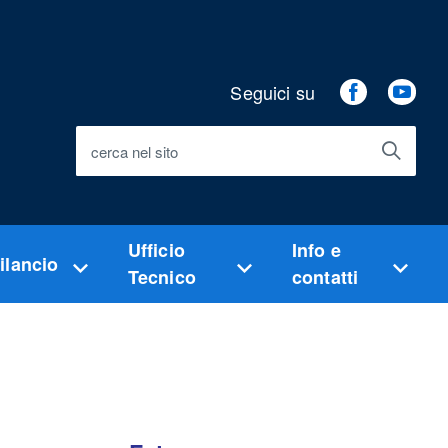
Seguici su
Facebook
You
cerca nel sito
Ufficio
Info e
ilancio
Tecnico
contatti