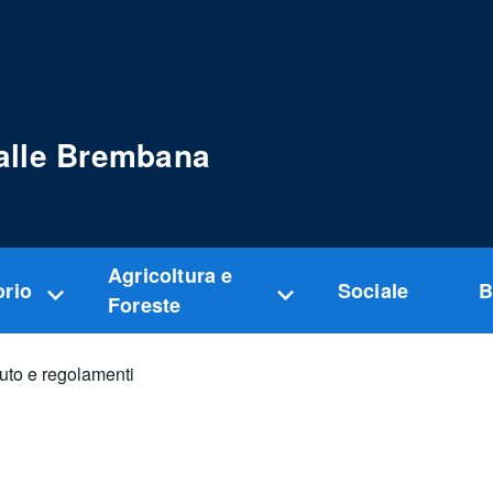
alle Brembana
Agricoltura e
orio
Sociale
B
Foreste
uto e regolamenti