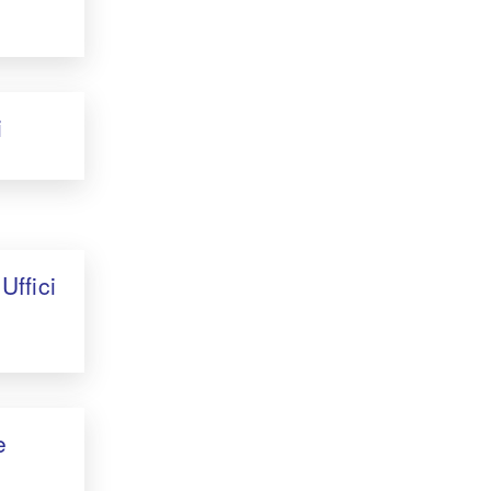
i
Uffici
e