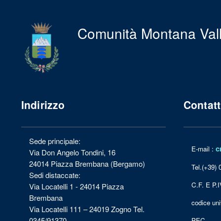
Comunità Montana Val
Indirizzo
Contatt
Sede principale:
c
E-mail :
Via Don Angelo Tondini, 16
24014 Piazza Brembana (Bergamo)
Tel.(+39)
Sedi distaccate:
C.F. E P.
Via Locatelli 1 - 24014 Piazza
Brembana
codice u
Via Locatelli 111 – 24019 Zogno Tel.
0345/91370
PEC