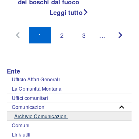
dei boschi dal fuoco
Leggi tutto
1
2
3
...
Pagina
Pagin
precedente
succes
Ente
Ufficio Affari Generali
La Comunità Montana
Uffici comunitari
Comunicazioni
Archivio Comunicazioni
Comuni
Link utili