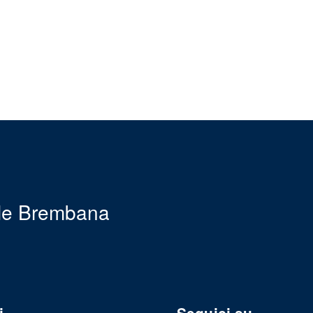
le Brembana
i
Seguici su