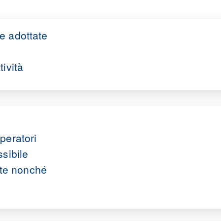
e adottate
tività
peratori
ssibile
te nonché