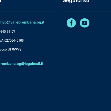
Facebook
YouTube
mvb@vallebrembana.bg.it
 0345 81177
IVA 02756440166
nivoco UF0WVS
brembana.bg@legalmail.it