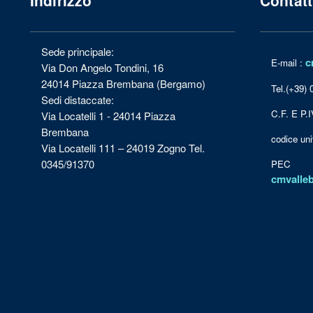
Sede principale:
c
E-mail :
Via Don Angelo Tondini, 16
24014 Piazza Brembana (Bergamo)
Tel.(+39)
Sedi distaccate:
C.F. E P.
Via Locatelli 1 - 24014 Piazza
Brembana
codice u
Via Locatelli 111 – 24019 Zogno Tel.
0345/91370
PEC
cmvalle