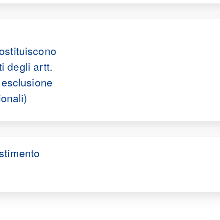
i
ostituiscono
i degli artt.
i esclusione
ionali)
estimento