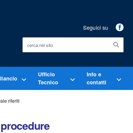
Seguici su
Fac
cerca nel sito
Ufficio
Info e
ilancio
Tecnico
contatti
le riferiti
le procedure