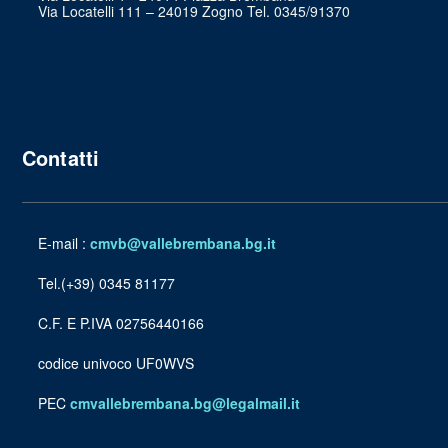
Via Locatelli 111 – 24019 Zogno Tel. 0345/91370
Contatti
E-mail :
cmvb@vallebrembana.bg.it
Tel.(+39) 0345 81177
C.F. E P.IVA 02756440166
codice univoco UF0WVS
PEC
cmvallebrembana.bg@legalmail.it