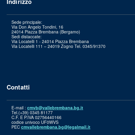
Indirizzo
Sede principale:
Via Don Angelo Tondini, 16
24014 Piazza Brembana (Bergamo)
Sedi distaccate:
Via Locatelli 1 - 24014 Piazza Brembana
Via Locatelli 111 – 24019 Zogno Tel. 0345/91370
Contatti
E-mail :
cmvb@vallebrembana.bg.it
Tel.(+39) 0345 81177
C.F. E P.IVA 02756440166
codice univoco UF0WVS
PEC
cmvallebrembana.bg@legalmail.it