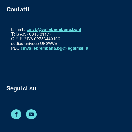
Contatti
E-mail :
cmvb@vallebrembana.bg.it
Tel.(+39) 0345 81177
C.F. E P.IVA 02756440166
codice univoco UF0WVS
PEC
cmvallebrembana.bg@legalmail.it
Seguici su
Facebook
YouTube