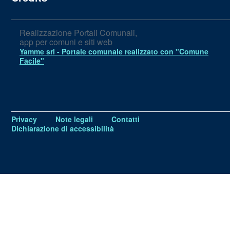
Realizzazione Portali Comunali,
app per comuni e siti web
Yamme srl -
Portale comunale realizzato con "Comune
Facile"
Privacy
Note legali
Contatti
Dichiarazione di accessibilità