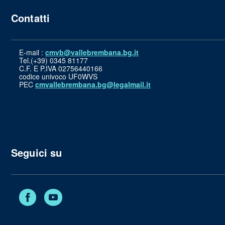
Contatti
E-mail :
cmvb@vallebrembana.bg.it
Tel.(+39) 0345 81177
C.F. E P.IVA 02756440166
codice univoco UF0WVS
PEC
cmvallebrembana.bg@legalmail.it
Seguici su
Facebook
YouTube