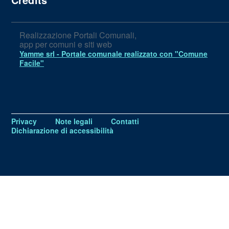
Realizzazione Portali Comunali,
app per comuni e siti web
Yamme srl -
Portale comunale realizzato con "Comune
Facile"
Privacy
Note legali
Contatti
Dichiarazione di accessibilità