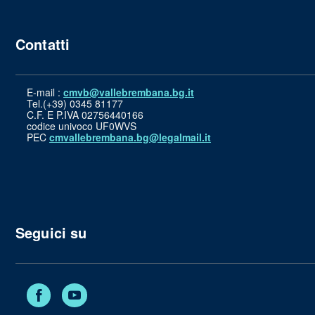
Contatti
E-mail :
cmvb@vallebrembana.bg.it
Tel.(+39) 0345 81177
C.F. E P.IVA 02756440166
codice univoco UF0WVS
PEC
cmvallebrembana.bg@legalmail.it
Seguici su
Facebook
YouTube