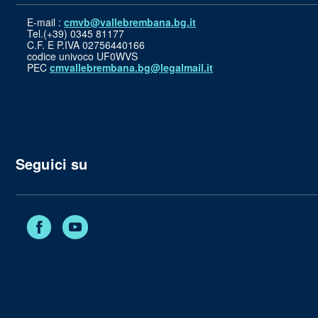
E-mail :
cmvb@vallebrembana.bg.it
Tel.(+39) 0345 81177
C.F. E P.IVA 02756440166
codice univoco UF0WVS
PEC
cmvallebrembana.bg@legalmail.it
Seguici su
Facebook
YouTube