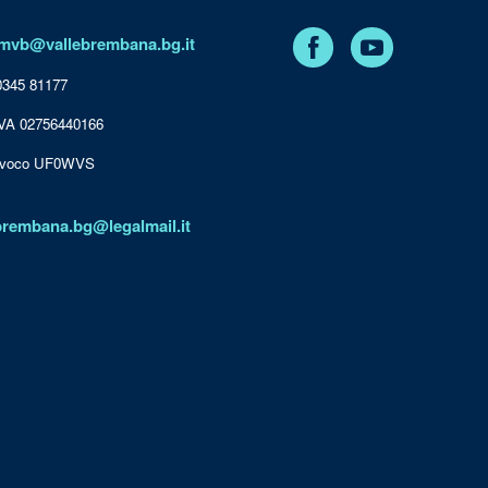
Facebook
YouTube
mvb@vallebrembana.bg.it
 0345 81177
IVA 02756440166
nivoco UF0WVS
brembana.bg@legalmail.it