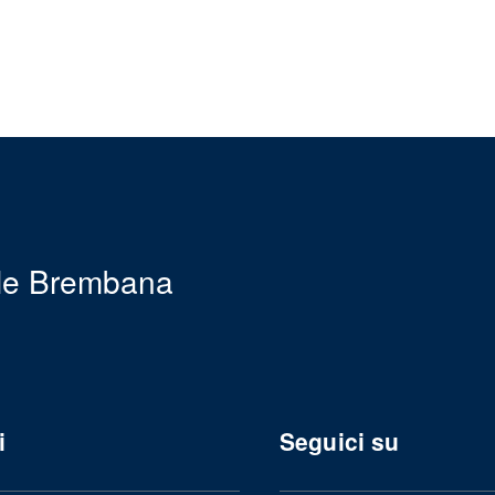
le Brembana
i
Seguici su