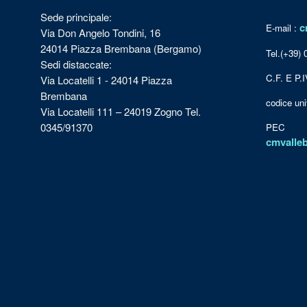
Sede principale:
c
E-mail :
Via Don Angelo Tondini, 16
24014 Piazza Brembana (Bergamo)
Tel.(+39)
Sedi distaccate:
C.F. E P.
Via Locatelli 1 - 24014 Piazza
Brembana
codice u
Via Locatelli 111 – 24019 Zogno Tel.
0345/91370
PEC
cmvalle