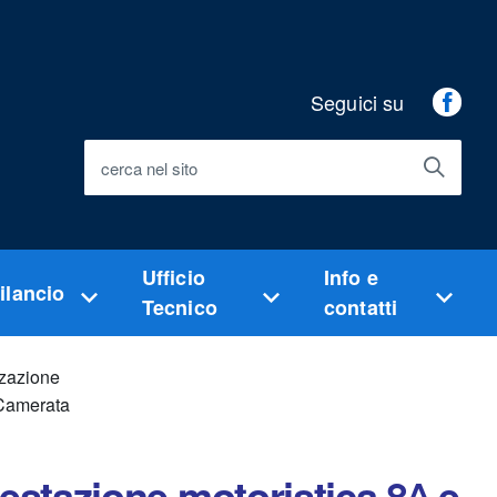
Seguici su
Fac
cerca nel sito
Ufficio
Info e
ilancio
Tecnico
contatti
zzazione
 Camerata
festazione motoristica 8^ e